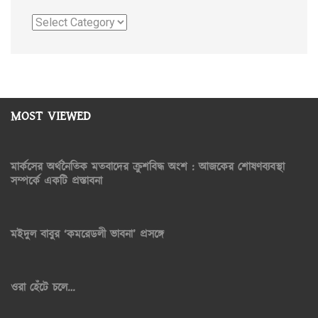
Categories
MOST VIEWED
মার্কসের অর্থনৈতিক মতবাদের ক্রুশবিদ্ধ অংশ : আজকের শোষণব্যবস্থা
সম্পর্কে একটি প্রস্তাবনা
মইদুল বাবুর ‘কমরেডলী ভাবনা’ প্রসঙ্গে
ওরা হেঁটে চলে…