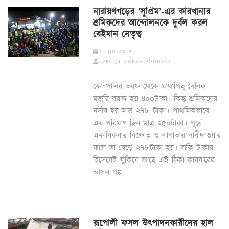
নারায়ণগড়ের ‘সুপ্রিম’-এর কারখানার
শ্রমিকদের আন্দোলনকে দুর্বল করল
বেইমান নেতৃত্ব
12 JUL 2019
SPECIAL CORRESPONDENT
কোম্পানির তরফ থেকে মাথাপিছু দৈনিক
মজুরি বরাদ্দ হয় ৪০০টাকা। কিন্তু শ্রমিকদের
নসীব হয় মাত্র ২৭৮ টাকা। প্রাথমিকভাবে
এর পরিমাণ ছিল মাত্র ২৫০টাকা। পূর্বে
একাধিকবার বিক্ষোভ ও লাগাতার দাবীদাওয়ার
ফলে তা বেড়ে ২৭৮টাকা হয়। বাকি টাকার
হিসেবেই লুকিয়ে আছে এই ঠিকা কারবারের
আসল গল্প।
রূপোলী ফসল উৎপাদনকারীদের হাল