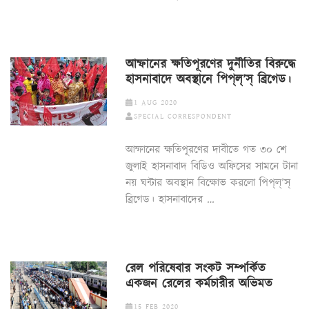
আম্ফানের ক্ষতিপূরণের দুর্নীতির বিরুদ্ধে
হাসনাবাদে অবস্থানে পিপ্‌ল্‌’স্‌ ব্রিগেড।
1 AUG 2020
SPECIAL CORRESPONDENT
আম্ফানের ক্ষতিপূরণের দাবীতে গত ৩০ শে
জুলাই হাসনাবাদ বিডিও অফিসের সামনে টানা
নয় ঘন্টার অবস্থান বিক্ষোভ করলো পিপ্‌ল্‌’স্‌
ব্রিগেড। হাসনাবাদের …
রেল পরিষেবার সংকট সম্পর্কিত
একজন রেলের কর্মচারীর অভিমত
15 FEB 2020