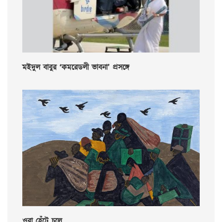
মইদুল বাবুর ‘কমরেডলী ভাবনা’ প্রসঙ্গে
ওরা হেঁটে চলে…