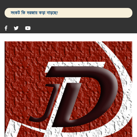
সংকট কি দরজায় কড়া নাড়ছে?