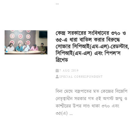
…
কেন্দ্র সরকারের সংবিধানের ৩৭০ ও
৩৫-এ ধারা বাতিল করার বিরুদ্ধে
সোচ্চার সিপিআই(এম-এল)-রেডস্টার,
সিপিআই(এম-এল) এবং পিপল’স
ব্রিগেড
7 AUG 2019
SPECIAL CORRESPONDENT
বিনা মেঘে বজ্রপাতের মত কেন্দ্রের বিজেপি
নেতৃত্বাধীন সরকার গত ৫ই অগস্ট জম্মু ও
কাশ্মীরের উপর লাগু থাকা ৩৭০ এবং
৩৫(এ) …