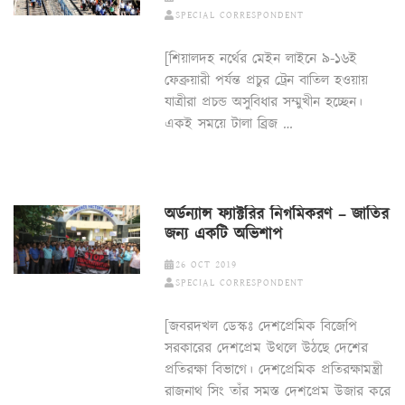
SPECIAL CORRESPONDENT
[শিয়ালদহ নর্থের মেইন লাইনে ৯-১৬ই
ফেব্রুয়ারী পর্যন্ত প্রচুর ট্রেন বাতিল হওয়ায়
যাত্রীরা প্রচন্ড অসুবিধার সম্মুখীন হচ্ছেন।
একই সময়ে টালা ব্রিজ …
অর্ডন্যান্স ফ্যাক্টরির নিগমিকরণ – জাতির
জন্য একটি অভিশাপ
26 OCT 2019
SPECIAL CORRESPONDENT
[জবরদখল ডেস্কঃ দেশপ্রেমিক বিজেপি
সরকারের দেশপ্রেম উথলে উঠছে দেশের
প্রতিরক্ষা বিভাগে। দেশপ্রেমিক প্রতিরক্ষামন্ত্রী
রাজনাথ সিং তাঁর সমস্ত দেশপ্রেম উজার করে