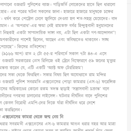
ে লাগানো গুজরাট পুলিশের ব্যাজ। গাড়িভর্তি লোকেদের হাতে ছিল ধারালো
-সংহার। এর পরের ঘটনা সকলের জানা। হাজারে হাজারে মানুষকে চক্ষের
। ধর্ষণ করে পেট্রোল ঢেলে জ্বালিয়ে দেওয়া হল শত-সহস্র মেয়েদের। বাদ
ান। এ ‘অপরাধ’-এর ক্ষমা নেই রামভক্ত বর্বর হিন্দুত্ববাদী হনুমানদের
“এটা নিছকই একটা সাম্প্রদায়িক দাঙ্গা নয়, এটা ছিল একটা গণ-আন্দোলন”!
ক্রমণকারীদের পাশেই ছিলেন, আছেন এবং ভবিষ্যতেও থাকবেন। সঙ্ঘ
পেয়েছে”। কিসের প্রতিশোধ?
্রেস (৯১৬৬ আপ) রাত ২ টো ৫৫-র পরিবর্তে সকাল ৭টা ৪৩-এ এসে
েলায় গুজরাট সরকারের প্রেস রিলিজে ওই ট্রেনে বিস্ফোরণে ৫৯ জনের মৃত্যুর
 মন্তব্য করেন যে, এটি একটি ‘অ্যাক্ট অফ টেররিজম’!
িষদের সভা থেকে ফিরছিল। সভার বিষয় ছিল অযোধ্যাতে রাম মন্দির
। অথচ গুজরাট পুলিশ সবরমতি এক্সপ্রেসের পোড়া কামরার (এস-৬) ফরেন্সিক
র অগ্নিকাণ্ডের কোনো রকম তদন্ত ছাড়াই ‘সন্ত্রাসবাদী চক্রান্ত’ বলে
বাদীদের গণহত্যা চালানোর লাইসেন্স। ঘটনার দীর্ঘদিন বাদে পুলিশের
িল কেবল বিরোধী এমপি-দের দিকে যাঁরা দীর্ঘদিন ধরে দেশে
িতা করছিলেন।
 এক্সপ্রেসের কামরা থেকে জন্ম নেয় নি
 গোধরার সবরমতী এক্সপ্রেসের এস-৬ কামরার আগুন ধরার বহর আর মাত্রা
 পুড়েছে। বাইরে থেকে কোনো তরল বা অ্যাসিড জাতীয় পদার্থ ছুঁড়ে ফেলা