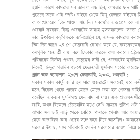
হয়নি। কারণ কামরার সব জানালা বন্ধ ছিল, কামরার ছাদ মাটি
পুড়েছে তাতে এটা স্পষ্ট। বাইরে থেকে কিছু ফেললে বাইরের 
বা আগ্নেয়াস্ত্রের চিহ্ন পাওয়া যায় নি। সবরমতি এক্সপ্রেস কে 
গুজরাট সরকার, কিন্তু গুজরাটের তামাম মুসলমানদের ‘সাজা’
তার ঊর্ধ্বস্তন কর্তৃপক্ষকে জানিয়েছিল যে, এস-৬ কামরায় করস
তিন দিন আগে ২৪ শে ফেব্রুয়ারি ঘোষণা করে যে, করসেবকেরা 
বলপুর্বক ‘জয় শ্রী রাম’ বলে চিৎকার করতে বাধ্য করবে। ট্রেন
পরিবারের নির্লজ্জ পশুবৎ নেতৃত্বের দাবী যে, গুজরাটের মুসল
নিতেই হিন্দুরা পরদিন ২৮শে ফেব্রুয়ারী মুসলিম সংহার করেছে 
প্ল্যান অফ অ্যাকশন- ২৮শে ফেব্রুয়ারি, ২০০২, গুজরাট :
সকাল সকাল কার্ফ্যু জারি হল সারা গুজরাটে। সকলেই ঘরে বন্দ
হঠাৎ বিকেল থেকে পাড়ার মোড়ে মোড়ে জমা হল গেরুয়া বাহিনী। প
বর্তেছিল একজন মুসলিমও যেন বাদ না যায়। এক প্রত্যক্ষদর্শী
জারি, অথচ বিকেলে চেঁচামেচির মধ্যে দেখি সামনে পুলিশ গ
আমার সব ভাই বাড়ি থেকে বেরিয়ে পালাতে গেলাম আর আমার
মেরে তাড়াচ্ছিল আর ওদের সঙ্গে করে নিয়ে আসছিল। আমাদের
সরকার উধাও, সঙ্ঘ পরিবারই সেদিন সরকারের জায়গা নিয়ে চা