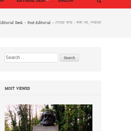
ON
EDITORIAL DESK
ENGLISH
Editorial Desk
>
Post-Editorial
>
গোধরা কান্ড : দাঙ্গা নয়, গণহত্যা
Search
for:
MOST VIEWED