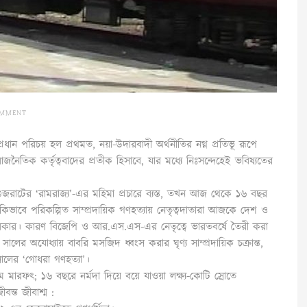
OMMENT
ান পরিচয় হল প্রথমত, নয়া-উদারবাদী অর্থনীতির নগ্ন প্রতিভূ রূপে
্ত রাজনৈতিক কর্তৃত্ববাদের প্রতীক হিসাবে, যার মধ্যে নিঃসন্দেহেই ভবিষ্যতের
 গুজরাটের ‘রামরাজ্য’-এর মহিমা প্রচারে ব্যস্ত, তখন আজ থেকে ১৬ বছর
িভাবে পরিকল্পিত সাম্প্রদায়িক গণহত্যায় নেতৃত্বদাতারা আজকে দেশ ও
া দরকার। কারণ বিজেপি ও আর.এস.এস-এর নেতৃত্বে ভারতবর্ষে তৈরী করা
লের অযোধ্যায় বাবরি মসজিদ ধ্বংস করার ঘৃণ্য সাম্প্রদায়িক চক্রান্ত,
লের ‘গোধরা গণহত্যা’।
ারফৎ; ১৬ বছরে নর্মদা দিয়ে বয়ে যাওয়া লক্ষ্য-কোটি স্রোতে
বন্ত জীবাশ্ম :