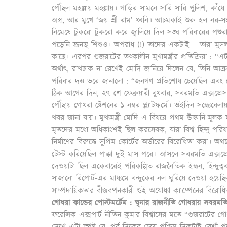
পৌঁছল মহল্লায় মহল্লায়। গাড়ির সামনে সারি সারি পুলিশ, কাঁধ
অস্ত্র, আর মুখে ‘জয় শ্রী রাম’ ধ্বনি। আচমকাই শুরু হল নর
নিমেষে টুকরো টুকরো করে জ্বালিয়ে দিল সঙ্ঘ পরিবারের পশুরা
পড়েনি ভ্রূনস্থ শিশুও। অপরাধ (!) তাদের একটাই – তারা মুসলম
কাছে। এরপর গুজরাটের তৎকালীন মুখ্যমন্ত্রীর প্রতিক্রিয়া : 
অর্থাৎ, রাখঢাক না রেখেই মোদি জানিয়ে দিলেন যে, তিনি আ
পরিবার দম্ভ ভরে জানালো : “জনগণ প্রতিশোধ চেয়েছিল এবং 
ঠিক আগের দিন, ২৭ শে ফেব্রুয়ারী বুধবার, সবরমতি এক্সপ
পৌঁছায় গোধরা ষ্টেশনের ১ নম্বর প্ল্যাটফর্মে। ওইদিন সন্ধ্যেব
খবর জানা যায়। মুখ্যমন্ত্রী মোদি এ বিষয়ে প্রথম উস্কানি-মূলক
মৃতদের মধ্যে অধিকাংশই ছিল করসেবক, যারা বিশ্ব হিন্দু পর
নির্মাণের বিরুদ্ধে সুপ্রিম কোর্টের অর্ডারের বিরোধিতা করা
টেস্ট করিয়েছিল পাক্কা দুই মাস পরে। আসলে সবরমতি এক্সপ্রেসে
দেওয়াটা ছিল একেবারেই পরিকল্পিত রাজনৈতিক ইন্ধন, হিন্দুত্ব
সাজানো রিপোর্ট-এর মাধ্যমে বন্দুকের নল ঘুরিয়ে দেওয়া হয়েছ
সাম্প্রদায়িকতার বীজবপনকারী ওই অযোধ্যা ক্যাম্পেনের বিরোধ
গোধরা কান্ডের পোস্টমর্টেম : ঘৃনার রাজনীতি গোধরায় সবরমতি
ফরেন্সিক এক্সপার্ট নীতিন কুমার বিশ্বাসের মতে “গুজরাটের
দেখে এটা স্পষ্ট যে, পূর্ব দিকের চেয়ে পশ্চিম দিকটাই বেশী