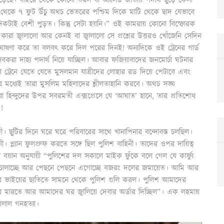
 থেকে ৭ ফুট উঁচু অথচ ভেতরের পশ্চিম দিকে মাটি থেকে ছাদ যেভাবে
দিকটাই বেশী পুড়ত। কিন্তু সেটা হয়নি।” ওই কামরায় কোনো বিস্ফোরক
বা কারা জ্বালালো আর কেনই বা জ্বালালো সে প্রশ্নের উত্তরও খোঁজেনি সেদিন
 ঘোষণা করে তা বলবৎ করে দিল পরের দিনই! অন্যদিকে ওই ট্রেনের গার্ড
েবকরা দাহ্য পদার্থ নিয়ে যাচ্ছিল। আবার ফজিয়াবাদের জনমোর্চা ঘটনার
ট্রেনে যেতে যেতে মুসলমান যাত্রীদের লোহার রড দিয়ে পেটাবে এবং
ের মধ্যেই তারা মুসলিম মহিলাদের শ্লীলতাহানি করবে। অথচ সঙ্ঘ
িমরা হিন্দুদের উপর সবরমতী এক্সপ্রেসে যে ‘আঘাত’ হানে, তার প্রতিশোধ
!
ী। ছুটির দিনে ঘরে ঘরে পরিবারের সাথে খানাপিনার বন্দোবস্ত চলছিল।
্ল্যান ফুলপ্রুফ করতে সঙ্গে ছিল পুলিশ বাহিনী। তাদের ওপর দায়িত্ব
র বয়ান অনুযায়ী “পুলিশের দল সকালে মাইক ফুঁকে বলে গেল যে কার্ফ্যু
ুলি চালাচ্ছে আর পেছনে পেছনে এগোচ্ছে বজরং দলের জমায়েত। আমি আর
 ভাইয়ের ছাতিতে সামনে থেকে পুলিশ গুলি করল। পুলিশ আমাদের
 মারতে আর আমাদের ঘর জ্বালিয়ে দেবার অর্ডার দিচ্ছিল”। এক লহমায়
লাল গনহত্যা।