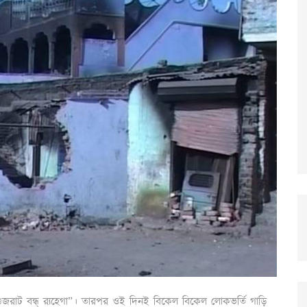
াট বন্ধ্‌ র‍্যহেগা”। তারপর ওই দিনই বিকেল বিকেল লোকভর্তি গাড়ি