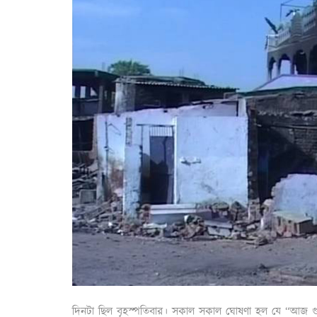
দিনটা ছিল বৃহস্পতিবার। সকাল সকাল ঘোষণা হল যে “আজ গুজর