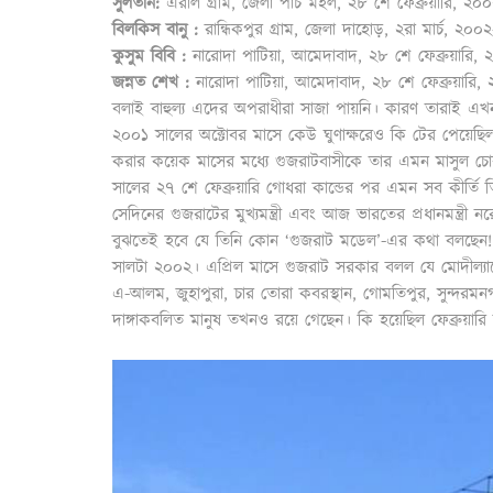
সুলতান:
এরাল গ্রাম, জেলা পাঁচ মহল, ২৮ শে ফেব্রুয়ারি, ২০
বিলকিস বানু :
রান্ধিকপুর গ্রাম, জেলা দাহোড়, ২রা মার্চ, ২০০২
কুসুম বিবি :
নারোদা পাটিয়া, আমেদাবাদ, ২৮ শে ফেব্রুয়ারি,
জন্নত শেখ :
নারোদা পাটিয়া, আমেদাবাদ, ২৮ শে ফেব্রুয়ারি
বলাই বাহুল্য এদের অপরাধীরা সাজা পায়নি। কারণ তারাই এ
২০০১ সালের অক্টোবর মাসে কেউ ঘুণাক্ষরেও কি টের পেয়েছিল য
করার কয়েক মাসের মধ্যে গুজরাটবাসীকে তার এমন মাসুল চোকা
সালের ২৭ শে ফেব্রুয়ারি গোধরা কান্ডের পর এমন সব কীর্তি ত
সেদিনের গুজরাটের মুখ্যমন্ত্রী এবং আজ ভারতের প্রধানমন্ত্র
বুঝতেই হবে যে তিনি কোন ‘গুজরাট মডেল’-এর কথা বলছেন!
সালটা ২০০২। এপ্রিল মাসে গুজরাট সরকার বলল যে মোদীল্যান্ডে স
এ-আলম, জুহাপুরা, চার তোরা কবরস্থান, গোমতিপুর, সুন্দরম
দাঙ্গাকবলিত মানুষ তখনও রয়ে গেছেন। কি হয়েছিল ফেব্রুয়ার