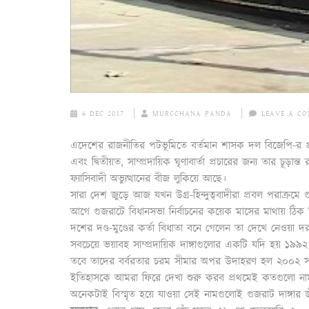
6 DEC 2017
MURCCHANA PANDA
LEAVE A C
এদেশের রাজনীতির পটভূমিতে বর্তমান শাসক দল বিজেপি-র প্রধ
এবং দ্বিতীয়ত, সাম্প্রদায়িক ঘৃণাবার্তা প্রচারের জন্য তার চূড়ান
ফ্যাসিবাদী অভ্যুত্থানের বীজ লুকিয়ে আছে।
সারা দেশ জুড়ে আজ যখন উগ্র-হিন্দুত্ববাদীরা প্রবল পরাক্রমে
আগে গুজরাটে বিধানসভা নির্বাচনের কয়েক মাসের মাথায় ঠিক ক
দশের দণ্ড-মুণ্ডের কর্তা বিধাতা বনে গেলেন তা দেখে নেওয়
সবচেয়ে ভয়াবহ সাম্প্রদায়িক দাঙ্গাগুলোর একটি যদি হয় ১৯৯২ সা
তবে তাদের বর্বরতার চরম সীমার অপর উদাহরণ হল ২০০২ সা
ইতিহাসকে আমরা ফিরে দেখা শুরু করব প্রথমেই কতগুলো নাম ম
অনেকটাই বিস্মৃত হয়ে যাওয়া সেই নামগুলোই গুজরাট দাঙ্গার জী